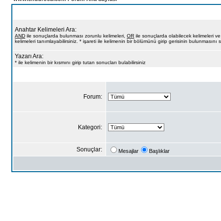
Anahtar Kelimeleri Ara:
AND
ile sonuçlarda bulunması zorunlu kelimeleri,
OR
ile sonuçlarda olabilecek kelimeleri v
kelimeleri tanımlayabilirsiniz. * işareti ile kelimenin bir bölümünü girip gerisinin bulunmasını s
Yazarı Ara:
* ile kelimenin bir kısmını girip tutan sonucları bulabilirsiniz
Forum:
Kategori:
Sonuçlar:
Mesajlar
Başlıklar