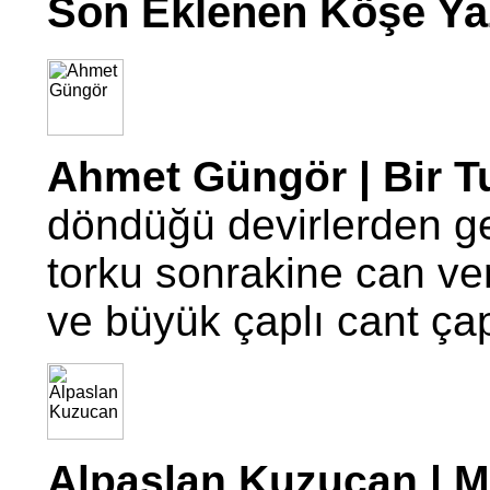
Son Eklenen Köşe Yaz
Ahmet Güngör | Bir T
döndüğü devirlerden g
torku sonrakine can ve
ve büyük çaplı cant ç
Alpaslan Kuzucan | Mo