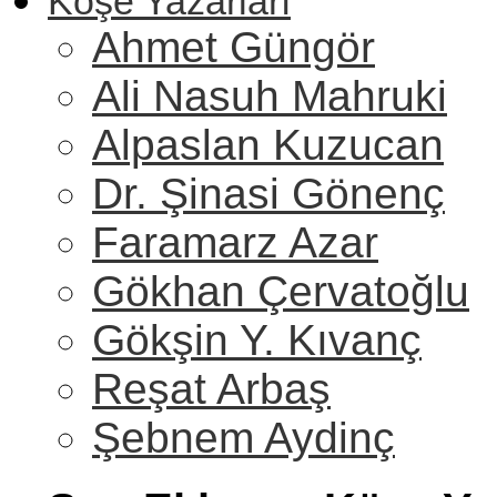
Köşe Yazarları
Ahmet Güngör
Ali Nasuh Mahruki
Alpaslan Kuzucan
Dr. Şinasi Gönenç
Faramarz Azar
Gökhan Çervatoğlu
Gökşin Y. Kıvanç
Reşat Arbaş
Şebnem Aydinç