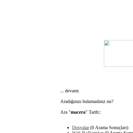
... devamı
Aradığınızı bulamadınız mı?
Ara "
macera
" Tarih::
Dosyalar
(0 Arama Sonuçları)
Web Bağlantıları
(0 Arama Sonuç