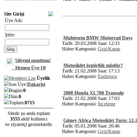
Site Girişi
Üye Adı:
Şifre:
Muhteşem BMW Motorrad Days
Tarih: 20.03.2008 Saat: 12:33
Haber Kategosisi:
Gezi/Kamp
Şifremi unuttum!
Motosiklet özgürlük müdür?
Hemen Üye Ol
Tarih: 21.02.2008 Saat: 17:13
Haber Kategosisi:
Endurocu
Üyelik
Son Üye:
Dakarist
Bugün:
0
2008 Honda XL700 Transalp
Dün:
0
Tarih: 21.02.2008 Saat: 17:03
Toplam:
8715
Haber Kategosisi:
İnceleme
Sitede şu anda toplam
3555
aktif kullanıcı
Güney Africa Motosiklet Turu: 12-
ve ziyaretçi gezmektedir.
Tarih: 05.01.2008 Saat: 20:46
Haber Kategosisi:
Gezi/Kamp