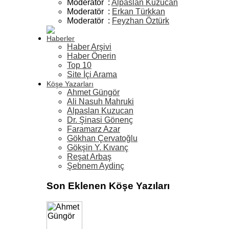
Moderatör :
Alpaslan Kuzucan
Moderatör :
Erkan Türkkan
Moderatör :
Feyzhan Öztürk
Haberler
Haber Arşivi
Haber Önerin
Top 10
Site İçi Arama
Köşe Yazarları
Ahmet Güngör
Ali Nasuh Mahruki
Alpaslan Kuzucan
Dr. Şinasi Gönenç
Faramarz Azar
Gökhan Çervatoğlu
Gökşin Y. Kıvanç
Reşat Arbaş
Şebnem Aydinç
Son Eklenen Köşe Yazıları