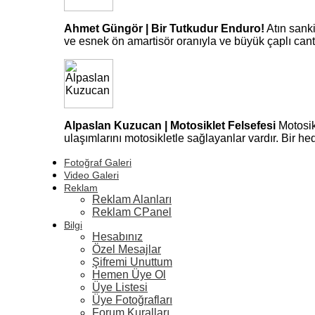
Ahmet Güngör | Bir Tutkudur Enduro!
Atın sank
ve esnek ön amartisör oranıyla ve büyük çaplı can
Alpaslan Kuzucan | Motosiklet Felsefesi
Motosik
ulaşımlarını motosikletle sağlayanlar vardır. Bir 
Fotoğraf Galeri
Video Galeri
Reklam
Reklam Alanları
Reklam CPanel
Bilgi
Hesabınız
Özel Mesajlar
Şifremi Unuttum
Hemen Üye Ol
Üye Listesi
Üye Fotoğrafları
Forum Kuralları