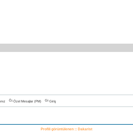
ınız
Özel Mesajlar (PM)
Giriş
Profili görüntülenen :: Dakarist