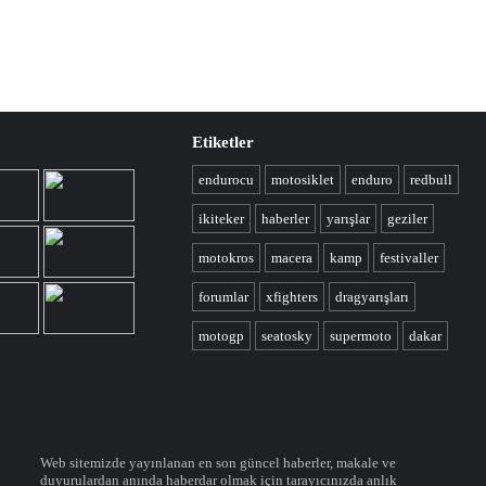
Etiketler
endurocu
motosiklet
enduro
redbull
ikiteker
haberler
yarışlar
geziler
motokros
macera
kamp
festivaller
forumlar
xfighters
dragyarışları
motogp
seatosky
supermoto
dakar
Web sitemizde yayınlanan en son güncel haberler, makale ve
duyurulardan anında haberdar olmak için tarayıcınızda anlık