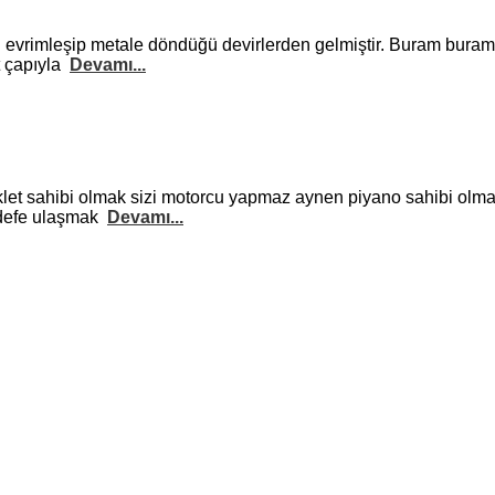
i evrimleşip metale döndüğü devirlerden gelmiştir. Buram buram
t çapıyla
Devamı...
let sahibi olmak sizi motorcu yapmaz aynen piyano sahibi olman
hedefe ulaşmak
Devamı...