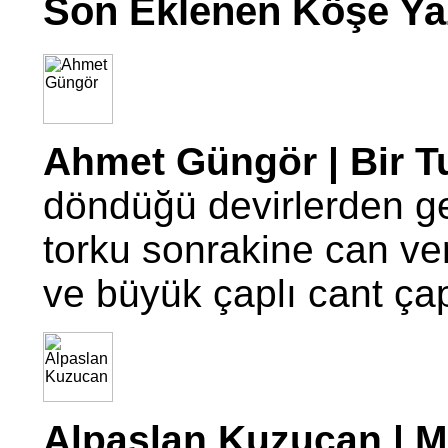
Son Eklenen Köşe Yaz
Ahmet Güngör | Bir T
döndüğü devirlerden g
torku sonrakine can ve
ve büyük çaplı cant ç
Alpaslan Kuzucan | Mo