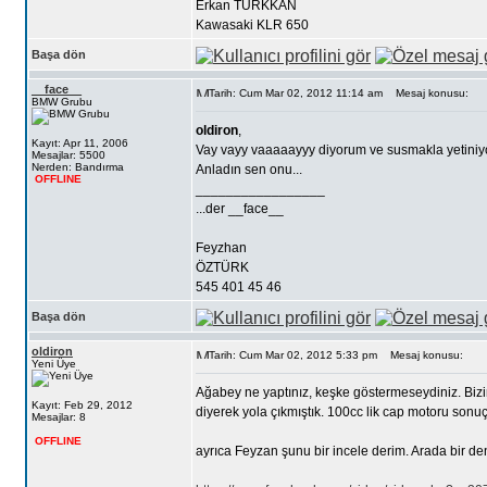
Erkan TÜRKKAN
Kawasaki KLR 650
Başa dön
__face__
Tarih: Cum Mar 02, 2012 11:14 am
Mesaj konusu:
BMW Grubu
oldiron
,
Kayıt: Apr 11, 2006
Vay vayy vaaaaayyy diyorum ve susmakla yetiniy
Mesajlar: 5500
Nerden: Bandırma
Anladın sen onu...
OFFLINE
_________________
...der __face__
Feyzhan
ÖZTÜRK
545 401 45 46
Başa dön
oldiron
Tarih: Cum Mar 02, 2012 5:33 pm
Mesaj konusu:
Yeni Üye
Ağabey ne yaptınız, keşke göstermeseydiniz. Bizimk
Kayıt: Feb 29, 2012
diyerek yola çıkmıştık. 100cc lik cap motoru sonuç
Mesajlar: 8
OFFLINE
ayrıca Feyzan şunu bir incele derim. Arada bir d