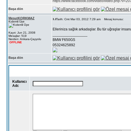
https://www.facebook.com/video/video.php?v=
Başa dön
MesutKORKMAZ
Tarih: Cmt Mar 03, 2012 7:29 am
Mesaj konusu:
Kıdemli Üye
Elleriniza sağlık arkadaşlar. Bu tür uğraşlar insan
Kayıt: Jun 21, 2008
_________________
Mesajlar: 519
Nerden: Ankara-Çayyolu
BMW F650GS
OFFLINE
05324625892
Başa dön
Kullanıcı
Adı: