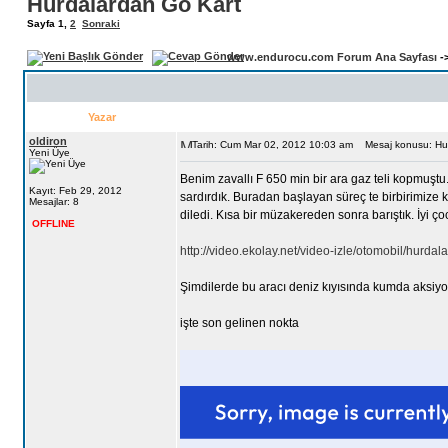
Hurdalardan Go Kart
Sayfa
1
,
2
Sonraki
www.endurocu.com Forum Ana Sayfası
-
Yazar
oldiron
Tarih: Cum Mar 02, 2012 10:03 am
Mesaj konusu: Hur
Yeni Üye
Benim zavallı F 650 min bir ara gaz teli kopmuştu
Kayıt: Feb 29, 2012
sardırdık. Buradan başlayan süreç te birbirimize 
Mesajlar: 8
diledi. Kısa bir müzakereden sonra barıştık. İyi ç
OFFLINE
http://video.ekolay.net/video-izle/otomobil/hurda
Şimdilerde bu aracı deniz kıyısında kumda aksiyo
işte son gelinen nokta