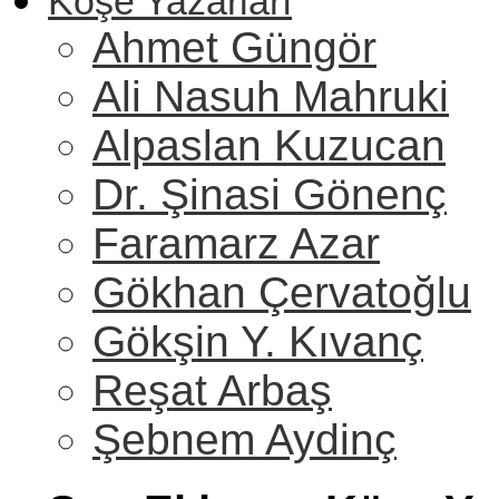
Köşe Yazarları
Ahmet Güngör
Ali Nasuh Mahruki
Alpaslan Kuzucan
Dr. Şinasi Gönenç
Faramarz Azar
Gökhan Çervatoğlu
Gökşin Y. Kıvanç
Reşat Arbaş
Şebnem Aydinç