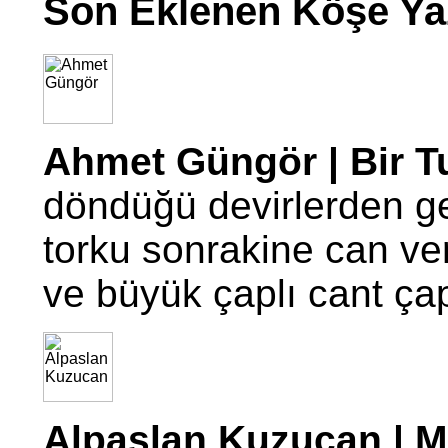
Son Eklenen Köşe Yaz
Ahmet Güngör | Bir T
döndüğü devirlerden g
torku sonrakine can ve
ve büyük çaplı cant ç
Alpaslan Kuzucan | Mo