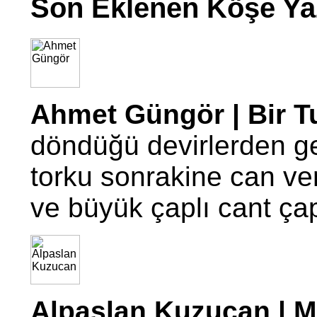
Son Eklenen Köşe Yaz
Ahmet Güngör | Bir T
döndüğü devirlerden g
torku sonrakine can ve
ve büyük çaplı cant ç
Alpaslan Kuzucan | Mo