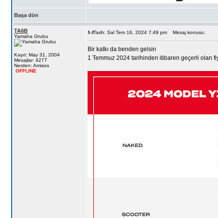
Başa dön
TA6B
Tarih: Sal Tem 16, 2024 7:49 pm
Mesaj konusu:
Yamaha Grubu
Bir katkı da benden gelsin
Kayıt: May 31, 2004
1 Temmuz 2024 tarihinden itibaren geçerli olan fiy
Mesajlar: 4277
Nerden: Amisos
OFFLINE