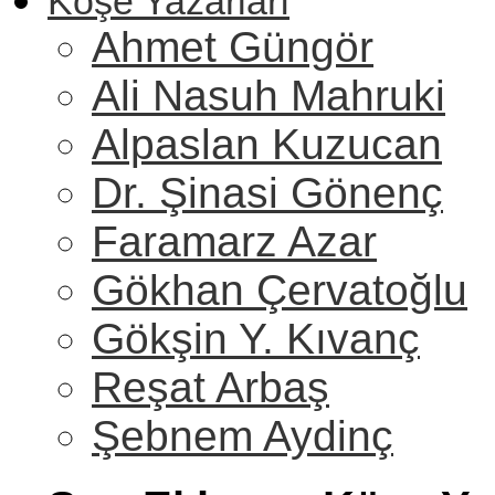
Köşe Yazarları
Ahmet Güngör
Ali Nasuh Mahruki
Alpaslan Kuzucan
Dr. Şinasi Gönenç
Faramarz Azar
Gökhan Çervatoğlu
Gökşin Y. Kıvanç
Reşat Arbaş
Şebnem Aydinç