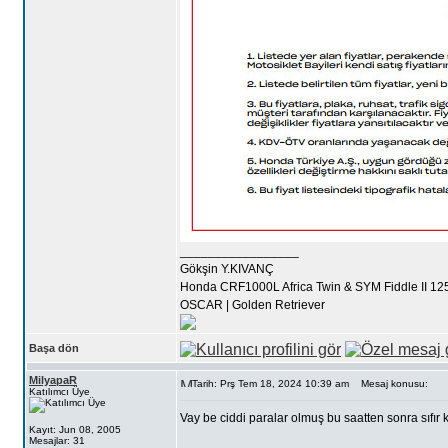
_________________
Gökşin Y.KIVANÇ
Honda CRF1000L Africa Twin & SYM Fiddle II 12
OSCAR | Golden Retriever
Başa dön
MilyapaR
Tarih: Prş Tem 18, 2024 10:39 am
Mesaj konusu:
Katılımcı Üye
Vay be ciddi paralar olmuş bu saatten sonra sıfır
Kayıt: Jun 08, 2005
Mesajlar: 31