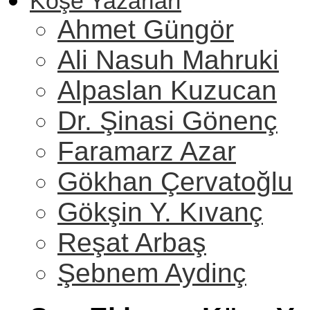
Köşe Yazarları
Ahmet Güngör
Ali Nasuh Mahruki
Alpaslan Kuzucan
Dr. Şinasi Gönenç
Faramarz Azar
Gökhan Çervatoğlu
Gökşin Y. Kıvanç
Reşat Arbaş
Şebnem Aydinç