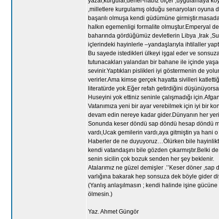
yazar,kurgular,dener-nabız ölçer ,uygulamaya koyar 
,milletlere kurgulamış olduğu senaryoları oyuna d
başarılı olmuşa kendi güdümüne girmiştir.masadan
halkın egemenligi formalite olmuştur.Emperyal dev
baharında gördüğümüz devletlerin Libya ,Irak ,Su
içlerindeki hayinlerle –yandaşlarıyla ihtilaller yap
Bu sayede istedikleri ülkeyi işgal eder ve sonsuz
tutunacakları yalandan bir bahane ile içinde yaşadı
sevinir.Yaptıkları pislikleri iyi göstermenin de y
verirler.Ama kimse gerçek hayatta sivilleri katlet
literatürde yok.Eğer refah getirdiğini düşünüyorsa
Huseyini yok ettiniz seninle çalışmadığı için.Afg
Vatanımıza yeni bir ayar verebilmek için iyi bir k
devam edin nereye kadar gider.Dünyanın her yeri
Sonunda keser döndü sap döndü hesap döndü mü diy
vardı,Ucak gemilerin vardı,aya gitmiştin ya hani
Haberler de ne duyuyoruz…Ölürken bile hayinlik
kendi vatandaşını bile gözden çıkarmıştır.Belki d
senin sicilin çok bozuk senden her şey beklenir.
Atalarımız ne güzel demişler .’’Keser döner ,sap d
varlığına bakarak hep sonsuza dek böyle gider di
(Yanlış anlaşılmasın ; kendi halinde işine gücüne
ölmesin.)
Yaz. Ahmet Güngör