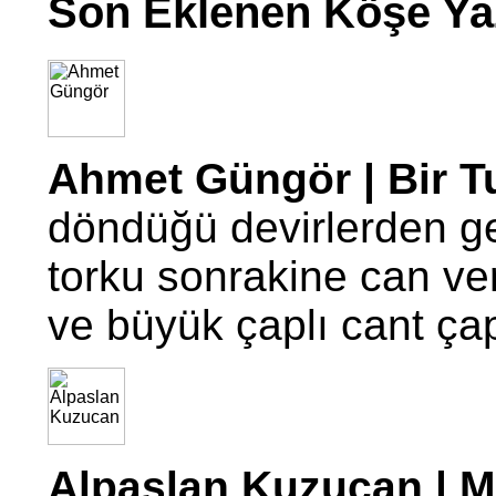
Son Eklenen Köşe Yaz
Ahmet Güngör | Bir T
döndüğü devirlerden g
torku sonrakine can ve
ve büyük çaplı cant ç
Alpaslan Kuzucan | Mo