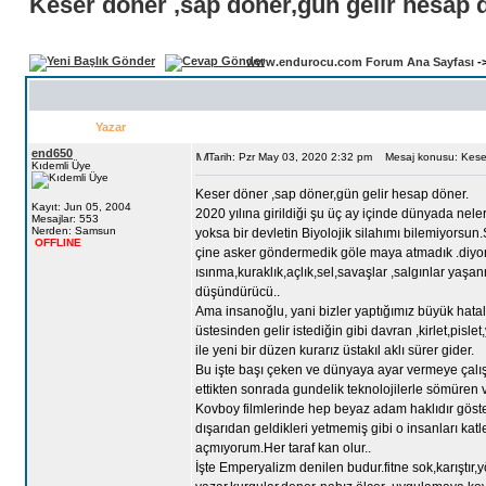
Keser döner ,sap döner,gün gelir hesap 
www.endurocu.com Forum Ana Sayfası
-
Yazar
end650
Tarih: Pzr May 03, 2020 2:32 pm
Mesaj konusu: Keser 
Kıdemli Üye
Keser döner ,sap döner,gün gelir hesap döner.
Kayıt: Jun 05, 2004
2020 yılına girildiği şu üç ay içinde dünyada nel
Mesajlar: 553
Nerden: Samsun
yoksa bir devletin Biyolojik silahımı bilemiyorsun
OFFLINE
çine asker göndermedik göle maya atmadık .diyor.B
ısınma,kuraklık,açlık,sel,savaşlar ,salgınlar yaşa
düşündürücü..
Ama insanoğlu, yani bizler yaptığımız büyük hatal
üstesinden gelir istediğin gibi davran ,kirlet,pisl
ile yeni bir düzen kurarız üstakıl aklı sürer gider.
Bu işte başı çeken ve dünyaya ayar vermeye çalış
ettikten sonrada gundelik teknolojilerle sömüren 
Kovboy filmlerinde hep beyaz adam haklıdır gösterili
dışarıdan geldikleri yetmemiş gibi o insanları kat
açmıyorum.Her taraf kan olur..
İşte Emperyalizm denilen budur.fitne sok,karıştır