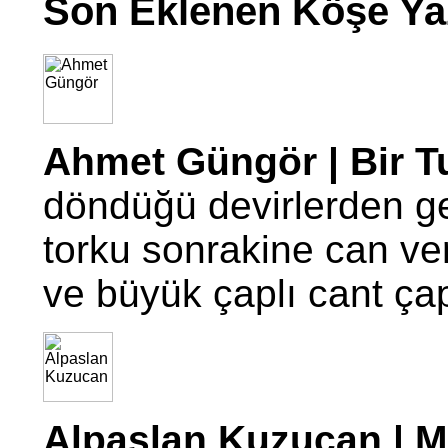
Son Eklenen Köşe Yaz
Ahmet Güngör | Bir T
döndüğü devirlerden g
torku sonrakine can ve
ve büyük çaplı cant ç
Alpaslan Kuzucan | Mo