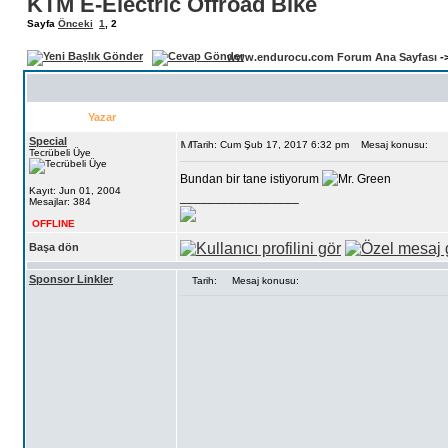
KTM E-Electric Offroad Bike
Sayfa
Önceki
1
,
2
www.endurocu.com Forum Ana Sayfası
-
Yazar
Special
Tarih: Cum Şub 17, 2017 6:32 pm
Mesaj konusu:
Tecrübeli Üye
Bundan bir tane istiyorum
Kayıt: Jun 01, 2004
_________________
Mesajlar: 384
OFFLINE
Başa dön
Sponsor Linkler
Tarih:
Mesaj konusu: