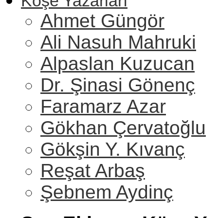
Köşe Yazarları
Ahmet Güngör
Ali Nasuh Mahruki
Alpaslan Kuzucan
Dr. Şinasi Gönenç
Faramarz Azar
Gökhan Çervatoğlu
Gökşin Y. Kıvanç
Reşat Arbaş
Şebnem Aydinç