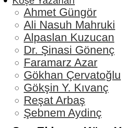
Köşe Yazarları
Ahmet Güngör
Ali Nasuh Mahruki
Alpaslan Kuzucan
Dr. Şinasi Gönenç
Faramarz Azar
Gökhan Çervatoğlu
Gökşin Y. Kıvanç
Reşat Arbaş
Şebnem Aydinç