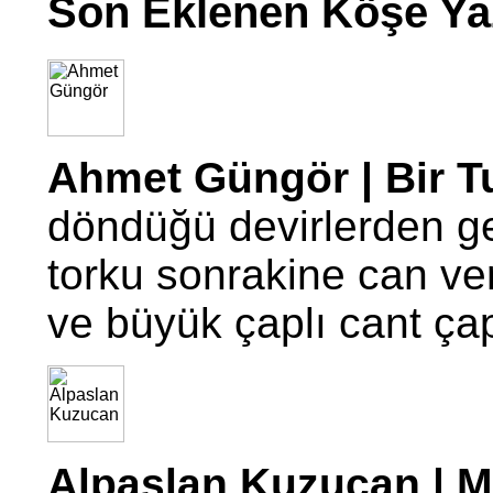
Son Eklenen Köşe Yaz
Ahmet Güngör | Bir T
döndüğü devirlerden g
torku sonrakine can ve
ve büyük çaplı cant ç
Alpaslan Kuzucan | Mo