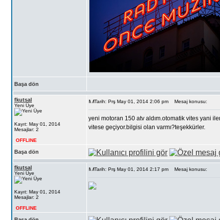
Başa dön
fkutsal
Tarih: Prş May 01, 2014 2:06 pm
Mesaj konusu:
Yeni Üye
yeni motoran 150 atv aldım.otomatik vites yani ile
Kayıt: May 01, 2014
vitese geçiyor.bilgisi olan varmı?teşekkürler.
Mesajlar: 2
OFFLINE
Başa dön
fkutsal
Tarih: Prş May 01, 2014 2:17 pm
Mesaj konusu:
Yeni Üye
Kayıt: May 01, 2014
Mesajlar: 2
OFFLINE
Başa dön