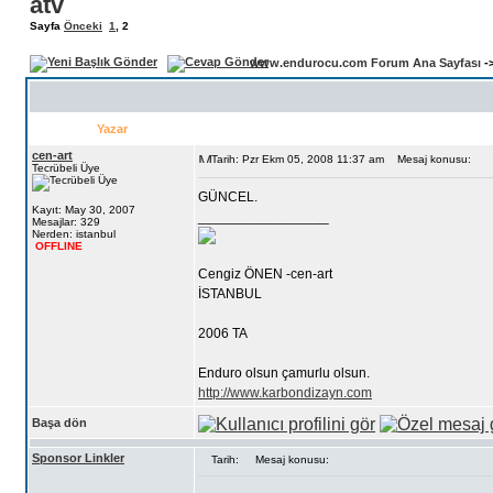
atv
Sayfa
Önceki
1
,
2
www.endurocu.com Forum Ana Sayfası
-
Yazar
cen-art
Tarih: Pzr Ekm 05, 2008 11:37 am
Mesaj konusu:
Tecrübeli Üye
GÜNCEL.
Kayıt: May 30, 2007
_________________
Mesajlar: 329
Nerden: istanbul
OFFLINE
Cengiz ÖNEN -cen-art
İSTANBUL
2006 TA
Enduro olsun çamurlu olsun.
http://www.karbondizayn.com
Başa dön
Sponsor Linkler
Tarih:
Mesaj konusu: