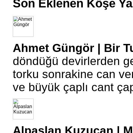
Son Eklenen Köşe Yaz
Ahmet Güngör | Bir T
döndüğü devirlerden g
torku sonrakine can ve
ve büyük çaplı cant ç
Alpaslan Kuzucan | Mo