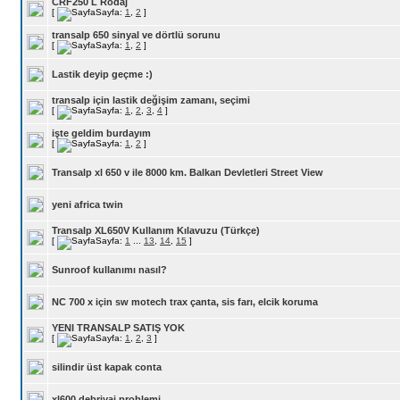
CRF250 L Rodaj
[
Sayfa:
1
,
2
]
transalp 650 sinyal ve dörtlü sorunu
[
Sayfa:
1
,
2
]
Lastik deyip geçme :)
transalp için lastik değişim zamanı, seçimi
[
Sayfa:
1
,
2
,
3
,
4
]
işte geldim burdayım
[
Sayfa:
1
,
2
]
Transalp xl 650 v ile 8000 km. Balkan Devletleri Street View
yeni africa twin
Transalp XL650V Kullanım Kılavuzu (Türkçe)
[
Sayfa:
1
...
13
,
14
,
15
]
Sunroof kullanımı nasıl?
NC 700 x için sw motech trax çanta, sis farı, elcik koruma
YENI TRANSALP SATIŞ YOK
[
Sayfa:
1
,
2
,
3
]
silindir üst kapak conta
xl600 debriyaj problemi