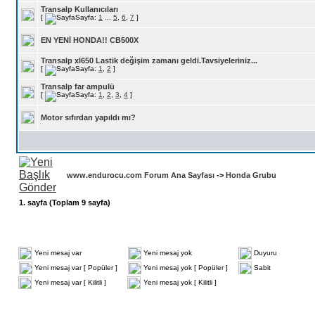
Transalp Kullanıcıları
[
Sayfa:
1
...
5
,
6
,
7
]
EN YENİ HONDA!! CB500X
Transalp xl650 Lastik değişim zamanı geldi.Tavsiyeleriniz...
[
Sayfa:
1
,
2
]
Transalp far ampulü
[
Sayfa:
1
,
2
,
3
,
4
]
Motor sıfırdan yapıldı mı?
www.endurocu.com Forum Ana Sayfası
->
Honda Grubu
1
. sayfa (Toplam
9
sayfa)
Yeni mesaj var
Yeni mesaj yok
Duyuru
Yeni mesaj var [ Popüler ]
Yeni mesaj yok [ Popüler ]
Sabit
Yeni mesaj var [ Kilitli ]
Yeni mesaj yok [ Kilitli ]