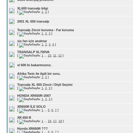
XL600 transalp bilgi
[
Sayfa:
1
,
2
]
2001 XL 650 transalp
Transalp Zincir koruma - Far koruma
[
Sayfa:
1
,
2
,
3
]
sis farı için anahtar
[
Sayfa:
1
,
2
,
3
,
4
]
TRANSALP XL700VA
[
Sayfa:
1
...
10
,
11
,
12
]
xl 600 bi bakarmısınız.
Afrika Twin ile ilgili bir soru.
[
Sayfa:
1
,
2
]
Transalp XL 650 Zincir / Dişli Seçimi
[
Sayfa:
1
,
2
,
3
]
HONDA XR650R-2007
[
Sayfa:
1
,
2
,
3
]
XR650R İLE SOLO
[
Sayfa:
1
...
5
,
6
,
7
]
XR 650 R
[
Sayfa:
1
...
16
,
17
,
18
]
Honda XR650R ???
[
Sayfa:
1
...
5
,
6
,
7
]