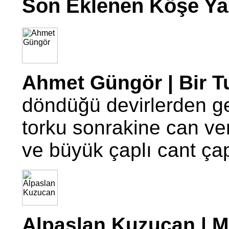
Son Eklenen Köşe Yaz
Ahmet Güngör | Bir T
döndüğü devirlerden g
torku sonrakine can ve
ve büyük çaplı cant ç
Alpaslan Kuzucan | Mo