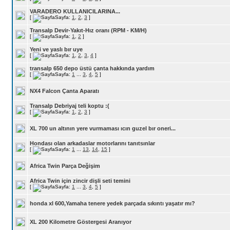
VARADERO KULLANICILARINA...
[
Sayfa:
1
,
2
,
3
]
Transalp Devir-Yakıt-Hız oranı (RPM - KM/H)
[
Sayfa:
1
,
2
]
Yeni ve yaslı bır uye
[
Sayfa:
1
,
2
,
3
,
4
]
transalp 650 depo üstü çanta hakkında yardım
[
Sayfa:
1
...
3
,
4
,
5
]
NX4 Falcon Çanta Aparatı
Transalp Debriyaj teli koptu :(
[
Sayfa:
1
,
2
,
3
]
XL 700 un altının yere vurmaması ıcın guzel bır oneri...
Hondası olan arkadaslar motorlarını tanıtsınlar
[
Sayfa:
1
...
13
,
14
,
15
]
Africa Twin Parça Değişim
Africa Twin için zincir dişli seti temini
[
Sayfa:
1
...
3
,
4
,
5
]
honda xl 600,Yamaha tenere yedek parçada sıkıntı yaşatır mı?
XL 200 Kilometre Göstergesi Aranıyor