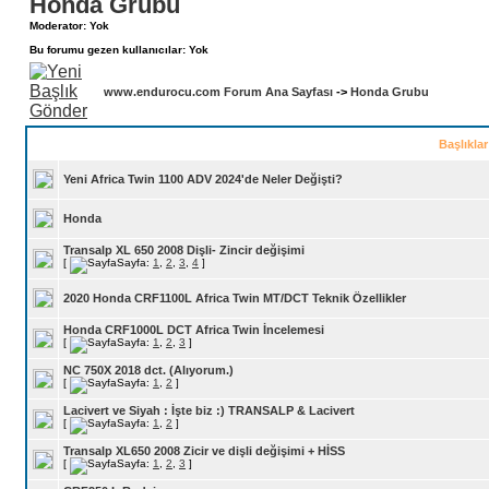
Honda Grubu
Moderator: Yok
Bu forumu gezen kullanıcılar: Yok
www.endurocu.com Forum Ana Sayfası
->
Honda Grubu
Başlıkla
Yeni Africa Twin 1100 ADV 2024'de Neler Değişti?
Honda
Transalp XL 650 2008 Dişli- Zincir değişimi
[
Sayfa:
1
,
2
,
3
,
4
]
2020 Honda CRF1100L Africa Twin MT/DCT Teknik Özellikler
Honda CRF1000L DCT Africa Twin İncelemesi
[
Sayfa:
1
,
2
,
3
]
NC 750X 2018 dct. (Alıyorum.)
[
Sayfa:
1
,
2
]
Lacivert ve Siyah : İşte biz :) TRANSALP & Lacivert
[
Sayfa:
1
,
2
]
Transalp XL650 2008 Zicir ve dişli değişimi + HİSS
[
Sayfa:
1
,
2
,
3
]