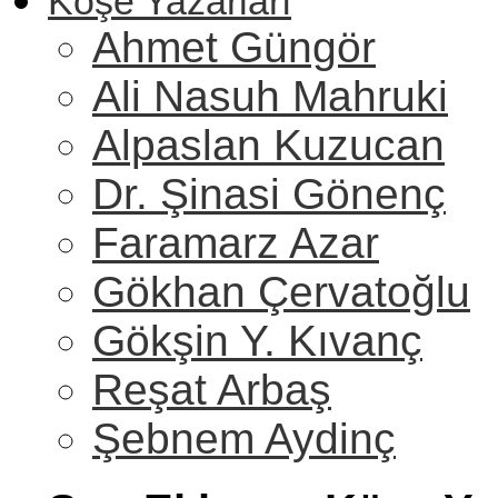
Köşe Yazarları
Ahmet Güngör
Ali Nasuh Mahruki
Alpaslan Kuzucan
Dr. Şinasi Gönenç
Faramarz Azar
Gökhan Çervatoğlu
Gökşin Y. Kıvanç
Reşat Arbaş
Şebnem Aydinç