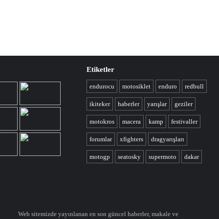
Etiketler
endurocu
motosiklet
enduro
redbull
ikiteker
haberler
yarışlar
geziler
motokros
macera
kamp
festivaller
forumlar
xfighters
dragyarışları
motogp
seatosky
supermoto
dakar
Web sitemizde yayınlanan en son güncel haberler, makale ve