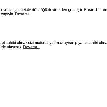
i evrimleşip metale döndüğü devirlerden gelmiştir. Buram buram
t çapıyla
Devamı...
let sahibi olmak sizi motorcu yapmaz aynen piyano sahibi olman
hedefe ulaşmak
Devamı...