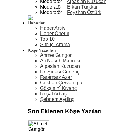
Moderatör :
Alpaslan Kuzucan
Moderatör :
Erkan Türkkan
Moderatör :
Feyzhan Öztürk
Haberler
Haber Arşivi
Haber Önerin
Top 10
Site İçi Arama
Köşe Yazarları
Ahmet Güngör
Ali Nasuh Mahruki
Alpaslan Kuzucan
Dr. Şinasi Gönenç
Faramarz Azar
Gökhan Çervatoğlu
Gökşin Y. Kıvanç
Reşat Arbaş
Şebnem Aydinç
Son Eklenen Köşe Yazıları