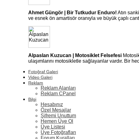
Ahmet Güngör | Bir Tutkudur Enduro!
Atın sank
ve esnek ön amartisör oranıyla ve büyük çaplı can
Alpaslan Kuzucan | Motosiklet Felsefesi
Motosik
ulaşımlarını motosikletle sağlayanlar vardır. Bir 
Fotoğraf Galeri
Video Galeri
Reklam
Reklam Alanları
Reklam CPanel
Bilgi
Hesabınız
Özel Mesajlar
Şifremi Unuttum
Hemen Üye Ol
Üye Listesi
Üye Fotoğrafları
Forum Kuralları