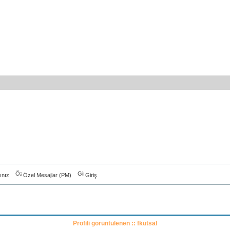
ınız
Özel Mesajlar (PM)
Giriş
Profili görüntülenen :: fkutsal