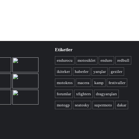
Etiketler
endurocu
motosiklet
enduro
redbull
ikiteker
haberler
yarışlar
geziler
motokros
macera
kamp
festivaller
forumlar
xfighters
dragyarışları
motogp
seatosky
supermoto
dakar