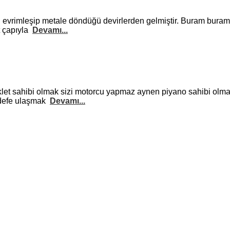
i evrimleşip metale döndüğü devirlerden gelmiştir. Buram buram
t çapıyla
Devamı...
let sahibi olmak sizi motorcu yapmaz aynen piyano sahibi olman
hedefe ulaşmak
Devamı...