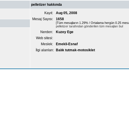
pelletizer hakkında
Kayıt:
Aug 05, 2008
Mesaj Sayısı:
1658
[Tüm mesajların 1.29% / Ortalama hergün 0.25 mesa
pelletizer tarafından gönderilen tüm mesajları bul
Nerden:
Kuzey Ege
Web sitesi:
Meslek:
Emekli-Esnaf
İlgi alanları:
Balık tutmak-motosiklet