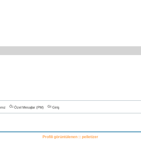
ınız
Özel Mesajlar (PM)
Giriş
Profili görüntülenen :: pelletizer