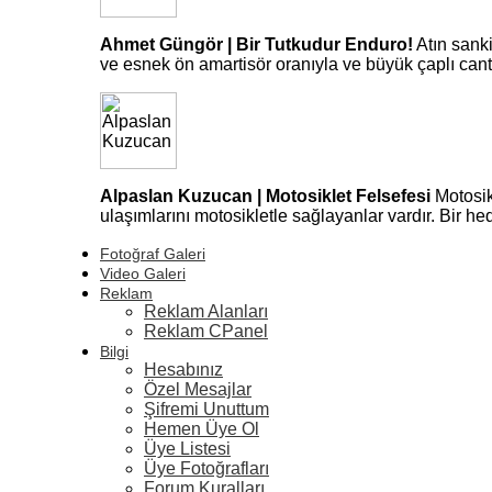
Ahmet Güngör | Bir Tutkudur Enduro!
Atın sank
ve esnek ön amartisör oranıyla ve büyük çaplı can
Alpaslan Kuzucan | Motosiklet Felsefesi
Motosik
ulaşımlarını motosikletle sağlayanlar vardır. Bir 
Fotoğraf Galeri
Video Galeri
Reklam
Reklam Alanları
Reklam CPanel
Bilgi
Hesabınız
Özel Mesajlar
Şifremi Unuttum
Hemen Üye Ol
Üye Listesi
Üye Fotoğrafları
Forum Kuralları