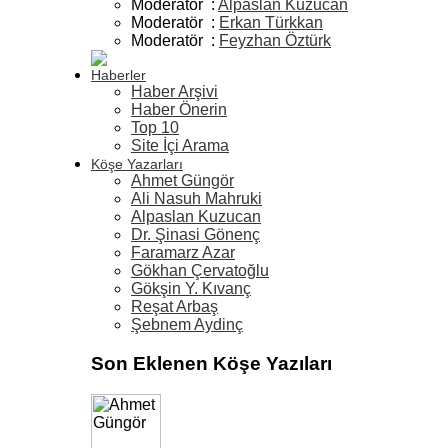
Moderatör :
Alpaslan Kuzucan
Moderatör :
Erkan Türkkan
Moderatör :
Feyzhan Öztürk
Haberler
Haber Arşivi
Haber Önerin
Top 10
Site İçi Arama
Köşe Yazarları
Ahmet Güngör
Ali Nasuh Mahruki
Alpaslan Kuzucan
Dr. Şinasi Gönenç
Faramarz Azar
Gökhan Çervatoğlu
Gökşin Y. Kıvanç
Reşat Arbaş
Şebnem Aydinç
Son Eklenen Köşe Yazıları