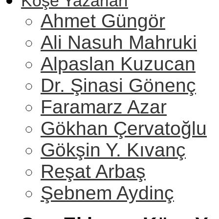
Köşe Yazarları
Ahmet Güngör
Ali Nasuh Mahruki
Alpaslan Kuzucan
Dr. Şinasi Gönenç
Faramarz Azar
Gökhan Çervatoğlu
Gökşin Y. Kıvanç
Reşat Arbaş
Şebnem Aydinç