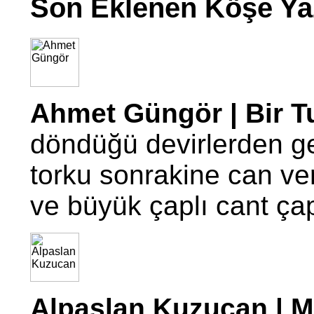
Son Eklenen Köşe Yaz
Ahmet Güngör | Bir T
döndüğü devirlerden g
torku sonrakine can ve
ve büyük çaplı cant ç
Alpaslan Kuzucan | Mo