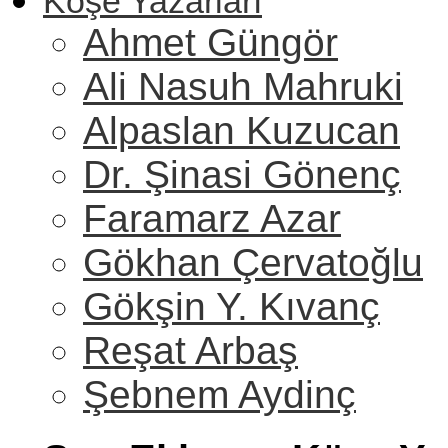
Köşe Yazarları
Ahmet Güngör
Ali Nasuh Mahruki
Alpaslan Kuzucan
Dr. Şinasi Gönenç
Faramarz Azar
Gökhan Çervatoğlu
Gökşin Y. Kıvanç
Reşat Arbaş
Şebnem Aydinç