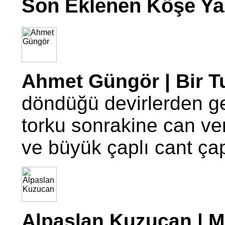
Son Eklenen Köşe Yaz
Ahmet Güngör | Bir T
döndüğü devirlerden g
torku sonrakine can ve
ve büyük çaplı cant ç
Alpaslan Kuzucan | Mo